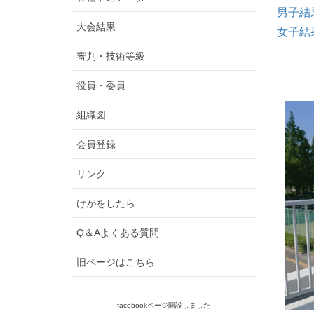
男子結
大会結果
女子結
審判・技術等級
役員・委員
組織図
会員登録
リンク
けがをしたら
Q＆Aよくある質問
旧ページはこちら
facebookページ開設しました