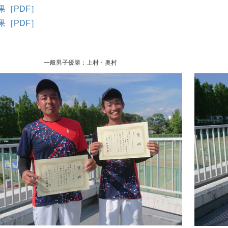
果［PDF］
果［PDF］
一般男子優勝：上村・奥村