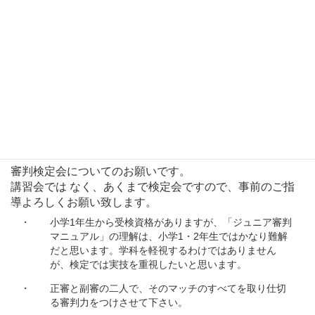
福岡県小学生の審判検定会は全て小学生部会で行うことに
なりました。
5月・11月の検定会以外に希望されるクラブは以下の条件
を確保の上、実施予定日の1か月以上前に資格委員 田代亮
まで連絡下さい。
○受検者が 20 名以上
○講義・テストの部屋（机 椅子等）
○実技テストのテニスコート2面 （但し、受講者が40名以
上は3面）
審判検定会についてのお願いです。
講習会では なく、あくまで検定会ですので、事前のご指
導よろしくお願い致します。
・
小学1年生から受検資格がありますが、「ジュニア審判
マニュアル」の理解は、小学1・2年生ではかなり難解
だと思います。学科を軽視するわけではありません
が、検定では実技を重視したいと思います。
・
正審と副審の二人で、そのマッチのすべてを取り仕切
る審判力をつけさせて下さい。