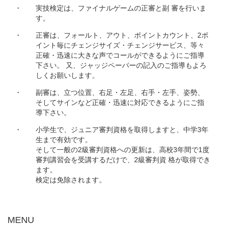
・
実技検定は、ファイナルゲームの正審と副 審を行いま
す。
・
正審は、フォールト、アウト、ポイントカウント、2ポ
イント毎にチェンジサイズ・チェンジサービス、等々
正確・迅速に大きな声でコールができるようにご指導
下さい。 又、ジャッジペーパーの記入のご指導もよろ
しくお願いします。
・
副審は、立つ位置、右足・左足、右手・左手、姿勢、
そしてサインなど正確・迅速に対応できるようにご指
導下さい。
・
小学生で、ジュニア審判資格を取得しますと、中学3年
生まで有効です。
そして一般の2級審判資格への更新は、高校3年間で1度
審判講習会を受講するだけで、2級審判資 格が取得でき
ます。
検定は免除されます。
MENU