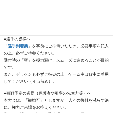
さて、新型コロナウィルス感染拡大に伴う緊急事態宣言期
間は終了したものの、ここにきて再拡大の兆しが見られま
す。そのような中で本大会を安全に開催すべく、以下の注
意点を遵守いただきますよう、お願い申し上げます。
●選手の皆様へ
「
選手到着票
」を事前にご準備いただき、必要事項を記入
の上、必ずご持参ください。
受付時の「密」を極力避け、スムーズに進めることが目的
です。
また、ゼッケンも必ずご持参の上、ゲーム中は背中に着用
してください（ 4 点留め）。
●観戦予定の皆様（保護者や引率の先生方等）へ
本大会は、「観戦可」としますが、人々の接触を減らす為
に、極力ご来場をお控えください。