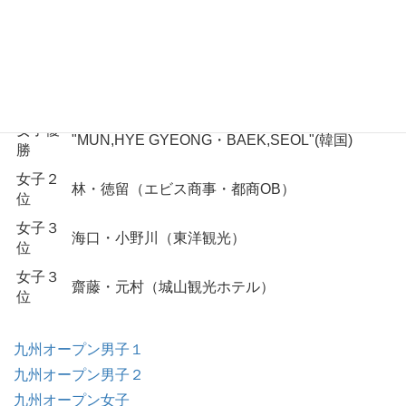
位
男子３
西川・中原（マツダ）
位
男子３
井出・/見（福岡大学）
位
女子優
"MUN,HYE GYEONG・BAEK,SEOL"(韓国)
勝
女子２
林・徳留（エビス商事・都商OB）
位
女子３
海口・小野川（東洋観光）
位
女子３
齋藤・元村（城山観光ホテル）
位
九州オープン男子１
九州オープン男子２
九州オープン女子