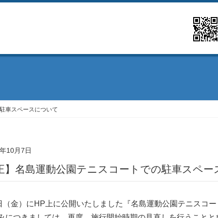
駐⾞スペースについて
4年10月7日
【訂正】名島運動公園テニスコートでの駐⾞スペ
4日（金）にHP上に公開いたしました『名島運動公園テニスコ
みにつきましては、再度、施行開始時期の見直しを行うことと